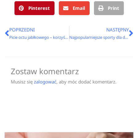
Pinterest
Email
Print
Prev
N
POPRZEDNI
NASTĘPNY
Picie octu jabłkowego – korzyści i skutki uboczne
Najpopularniejsze sporty dla dzieci
Zostaw komentarz
Musisz się
zalogować
, aby móc dodać komentarz.