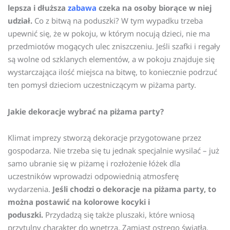
lepsza i dłuższa
zabawa
czeka na osoby biorące w niej
udział.
Co z bitwą na poduszki? W tym wypadku trzeba
upewnić się, że w pokoju, w którym nocują dzieci, nie ma
przedmiotów mogących ulec zniszczeniu. Jeśli szafki i regały
są wolne od szklanych elementów, a w pokoju znajduje się
wystarczająca ilość miejsca na bitwę, to koniecznie podrzuć
ten pomysł dzieciom uczestniczącym w piżama party.
Jakie dekoracje wybrać na piżama party?
Klimat imprezy stworzą dekoracje przygotowane przez
gospodarza. Nie trzeba się tu jednak specjalnie wysilać – już
samo ubranie się w piżamę i rozłożenie łóżek dla
uczestników wprowadzi odpowiednią atmosferę
wydarzenia.
Jeśli chodzi o dekoracje na piżama party, to
można postawić na kolorowe kocyki i
poduszki.
Przydadzą się także pluszaki, które wniosą
przytulny charakter do wnętrza. Zamiast ostrego światła,