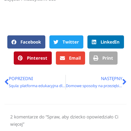
Facebook
Twitter
LinkedIn
Pinterest
Email
Print
Prev
N
POPRZEDNI
NASTĘPNY
Squla: platforma edukacyjna dla dzieci
Domowe sposoby na przeziębienie i ból gardła
2 komentarze do “Spraw, aby dziecko opowiedziało Ci
więcej”