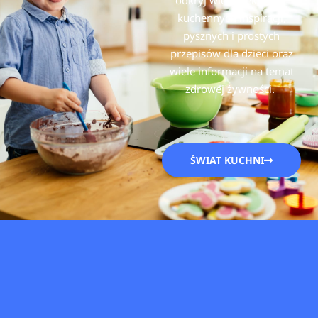
odkryj wiele ciekawych
kuchennych inspiracji,
pysznych i prostych
przepisów dla dzieci oraz
wiele informacji na temat
zdrowej żywności.
ŚWIAT KUCHNI