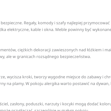
 bezpieczne. Regały, komody i szafy najlepiej przymocować 
dka elektryczne, kable i okna. Meble powinny być wykonane
ementów, ciężkich dekoracji zawieszonych nad łóżkiem i ma
wy, ale w granicach rozsądnego bezpieczeństwa.
rze, wycisza kroki, tworzy wygodne miejsce do zabawy i chr
rny na plamy. W pokoju alergika warto postawić na dywan,
iel, zasłony, poduszki, narzuty i kocyki mogą dodać kolor
może przytłaczać, szczególnie w małym pokoju.