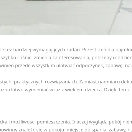
ale też bardziej wymagających zadań. Przestrzeń dla najmł
o szybko rośnie, zmienia zainteresowania, potrzeby i codzie
owinien przede wszystkim ułatwiać odpoczynek, zabawę, na
ostych, praktycznych rozwiązaniach. Zamiast nadmiaru dekora
ożna łatwo wymieniać wraz z wiekiem dziecka. Dzięki temu p
ka i możliwości pomieszczenia. Inaczej wygląda pokój niem
fy powinny znaleźć się w pokoju: miejsce do spania, zabawy,