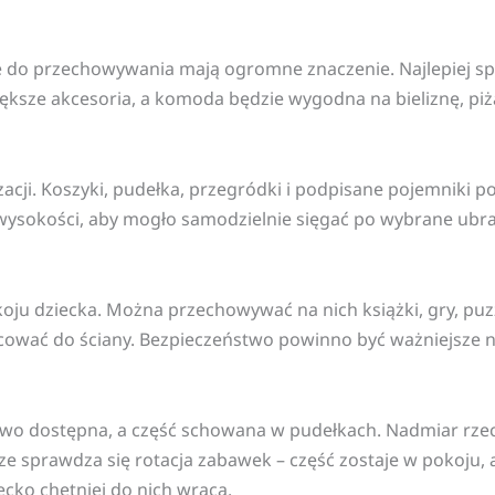
 do przechowywania mają ogromne znaczenie. Najlepiej spr
iększe akcesoria, a komoda będzie wygodna na bieliznę, piż
nizacji. Koszyki, pudełka, przegródki i podpisane pojemnik
wysokości, aby mogło samodzielnie sięgać po wybrane ubran
ju dziecka. Można przechowywać na nich książki, gry, puzzle
cować do ściany. Bezpieczeństwo powinno być ważniejsze ni
łatwo dostępna, a część schowana w pudełkach. Nadmiar r
e sprawdza się rotacja zabawek – część zostaje w pokoju, a
ecko chętniej do nich wraca.