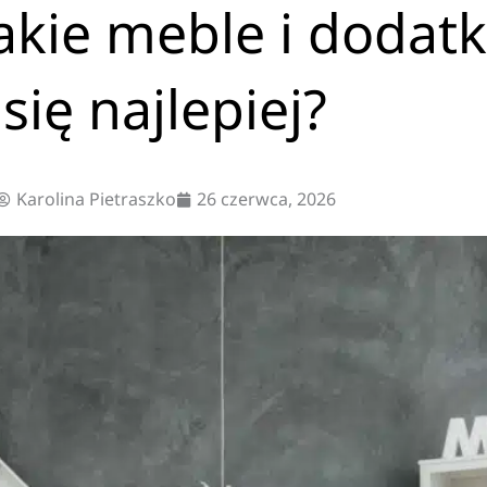
jakie meble i dodat
się najlepiej?
Karolina Pietraszko
26 czerwca, 2026