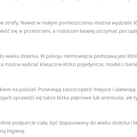
e strefy. Nawet w małym pomieszczeniu można wydzielić łóż
naleźć się w przestrzeni, a rodzicom łatwiej utrzymać porząd
wieku dziecka. W pokoju niemowlęcia podstawą jest łóżecz
 można wybrać klasyczne łóżko pojedyncze, model z barie
iem na pościel. Pozwalają zaoszczędzić miejsce i ułatwia
ch sprawdzi się także łóżko piętrowe lub antresola, ale tyl
nie podparcie ciała, być dopasowany do wieku dziecka i ł
ną higienę.