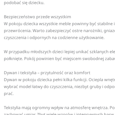
podobać się dziecku.
Bezpieczeństwo przede wszystkim
W pokoju dziecka wszystkie meble powinny być stabilne i
przewrócenia. Warto zabezpieczyć ostre narożniki, gniaz
czyszczenia i odpornych na codzienne użytkowanie.
W przypadku młodszych dzieci lepiej unikać szklanych el
połknięte. Pokój powinien być miejscem swobodnej zaba
Dywan i tekstylia – przytulność oraz komfort
Dywan w pokoju dziecka pełni kilka funkcji. Ociepla wnęt
wybrać model łatwy do czyszczenia, niezbyt gruby i odpo
prać.
Tekstylia mają ogromny wpływ na atmosferę wnętrza. Pośc
zachować umiar. Zbyt wiele wzorów i intensywnych barw 