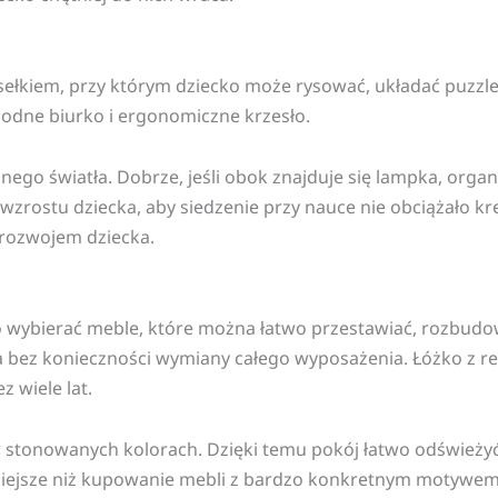
sełkiem, przy którym dziecko może rysować, układać puzzle, 
godne biurko i ergonomiczne krzesło.
ego światła. Dobrze, jeśli obok znajduje się lampka, organi
zrostu dziecka, aby siedzenie przy nauce nie obciążało kr
 rozwojem dziecka.
rto wybierać meble, które można łatwo przestawiać, rozbu
bez konieczności wymiany całego wyposażenia. Łóżko z re
 wiele lat.
 stonowanych kolorach. Dzięki temu pokój łatwo odświeży
zniejsze niż kupowanie mebli z bardzo konkretnym motywem