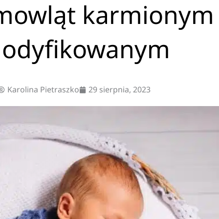
emowląt karmionym
odyfikowanym
Karolina Pietraszko
29 sierpnia, 2023