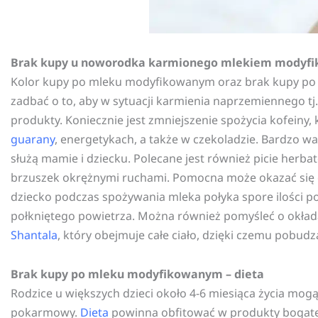
Brak kupy u noworodka karmionego mlekiem modyf
Kolor kupy po mleku modyfikowanym oraz brak kupy po 
zadbać o to, aby w sytuacji karmienia naprzemiennego t
produkty. Koniecznie jest zmniejszenie spożycia kofeiny, k
guarany
, energetykach, a także w czekoladzie. Bardzo w
służą mamie i dziecku. Polecane jest również picie herba
brzuszek okrężnymi ruchami. Pomocna może okazać się cie
dziecko podczas spożywania mleka połyka spore ilości po
połkniętego powietrza. Można również pomyśleć o okłada
Shantala
, który obejmuje całe ciało, dzięki czemu pobudz
Brak kupy po mleku modyfikowanym – dieta
Rodzice u większych dzieci około 4-6 miesiąca życia mog
pokarmowy.
Dieta
powinna obfitować w produkty bogate w