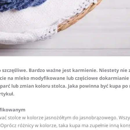
ło szczęśliwe. Bardzo ważne jest karmienie. Niestety nie
jście na mleko modyfikowane lub częściowe dokarmianie 
zaparć lub zmian koloru stolca. Jaka powinna być kupa 
rtykuł.
yfikowanym
tolce w kolorze jasnożółtym do jasnobrązowego. Wszystko
Oprócz różnicy w kolorze, taka kupa ma zupełnie inną kons