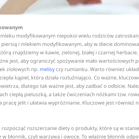
ikowanym
mleku modyfikowanym niepokoi wielu rodziców zatroskany
j. piersią i mlekiem modyfikowanym, aby w diecie dominowa
tórą znajdziemy w kawie, zielonej, białej i czarnej herbacie
ażne jest, aby ograniczyć spożywanie mało wartościowych p
tek ziołowych np.
melisy
czy rumianku. Warto również ukła
pła kąpiel, która działa rozluźniająco. Co ważne, kluczowe
wietrza, dlatego tak ważne jest, aby zadbać o odbicie. Na
ch ciepłą pieluszką, a także ćwiczeniach nóżkami tzw. ro
a pracę jelit i ułatwia wypróżnianie. Kluczowe jest również
ą rozpocząć rozszerzanie diety o produkty, które są w stan
 błonnik, czyli warzywa i owoce. To właśnie błonnik odpowi