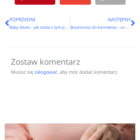
Prev
N
POPRZEDNI
NASTĘPNY
Baby blues – jak sobie z tym poradzić?
Biustonosz do karmienia – co warto brać pod uwagę?
Zostaw komentarz
Musisz się
zalogować
, aby móc dodać komentarz.