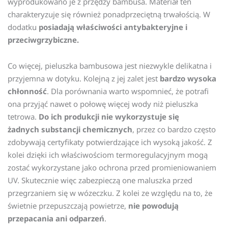
wyprodukowano je z przędzy bambusa. Materiał ten
charakteryzuje się również ponadprzeciętną trwałością. W
dodatku
posiadają właściwości antybakteryjne i
przeciwgrzybiczne.
Co więcej, pieluszka bambusowa jest niezwykle delikatna i
przyjemna w dotyku. Kolejną z jej zalet jest
bardzo wysoka
chłonność
. Dla porównania warto wspomnieć, że potrafi
ona przyjąć nawet o połowę więcej wody niż pieluszka
tetrowa.
Do ich produkcji nie wykorzystuje się
żadnych substancji chemicznych
, przez co bardzo często
zdobywają certyfikaty potwierdzające ich wysoką jakość. Z
kolei dzięki ich właściwościom termoregulacyjnym mogą
zostać wykorzystane jako ochrona przed promieniowaniem
UV. Skutecznie więc zabezpieczą one maluszka przed
przegrzaniem się w wózeczku. Z kolei ze względu na to, że
świetnie przepuszczają powietrze,
nie powodują
przepacania ani odparzeń
.