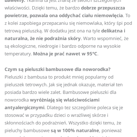
właściwości. Dzięki temu, że bardzo
dobrze przepuszcza
powietrze, pozwala ona oddychać ciału niemowlęcia
. To
z kolei zapobiega przepacaniu się niemowlaka, który śpi pod
tetrową pieluszką. W dodatku jest ona na tyle
delikatna i
naturalna, że nie podrażnia skóry
. Warto wspomnieć, że
są ekologiczne, niedrogie i bardzo odporne na wysokie
temperatury.
Można je prać nawet w 95
°C
.
Czym są pieluszki bambusowe dla noworodka?
Pieluszki z bambusa to produkt mniej popularny od
pieluszek tetrowych. Jak się jednak okazuje, materiał ten
posiada bardzo wiele zalet. Bambusowe pieluszki dla
noworodka
wyróżniają się właściwościami
antyalergicznymi
. Dlatego tez szczególnie poleca się je
stosować w przypadku dzieci o wrażliwej skórze i
skłonnościach do podrażnień. Wszystko dzięki temu, że
pieluchy bambusowe
są w 100% naturalne
, ponieważ