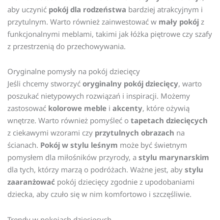
aby uczynić
pokój dla rodzeństwa
bardziej atrakcyjnym i
przytulnym. Warto również zainwestować w
mały pokój
z
funkcjonalnymi meblami, takimi jak łóżka piętrowe czy szafy
z przestrzenią do przechowywania.
Oryginalne pomysły na pokój dziecięcy
Jeśli chcemy stworzyć
oryginalny pokój dziecięcy
, warto
poszukać nietypowych rozwiązań i inspiracji. Możemy
zastosować
kolorowe meble
i
akcenty
, które ożywią
wnętrze. Warto również pomyśleć o
tapetach dziecięcych
z ciekawymi wzorami czy
przytulnych obrazach
na
ścianach.
Pokój w stylu leśnym
może być świetnym
pomysłem dla miłośników przyrody, a
stylu marynarskim
dla tych, którzy marzą o podróżach. Ważne jest, aby
stylu
zaaranżować
pokój dziecięcy zgodnie z upodobaniami
dziecka, aby czuło się w nim komfortowo i szczęśliwie.
Trendy w pokojach dziecięcych