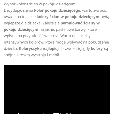
Wybór koloru ścian w pokoju dziecięcym
Decydując się na
kolor pokoju dziecięcego
, warto zwrócić
uwagę na to, jakie
kolory ścian w pokoju dziecięcym
będą
najlepsze dla dziecka. Zaleca się
pomalować ściany w
pokoju dziecięcym
na jasne, pastelowe barwy, które
wpłyną na przytulność wnętrza. Warto unikać zbyt
intensywnych kolorów, które mogą wpływać na pobudzenie
dziecka.
Kolorystyka najlepiej
sprawdzi się, gdy
kolory są
spójne z resztą wystroju i mebli.