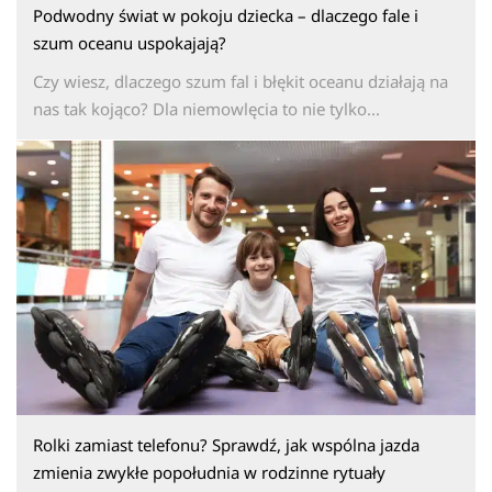
Podwodny świat w pokoju dziecka – dlaczego fale i
szum oceanu uspokajają?
Czy wiesz, dlaczego szum fal i błękit oceanu działają na
nas tak kojąco? Dla niemowlęcia to nie tylko...
Rolki zamiast telefonu? Sprawdź, jak wspólna jazda
zmienia zwykłe popołudnia w rodzinne rytuały