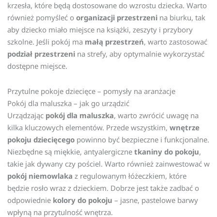
krzesła, które będą dostosowane do wzrostu dziecka. Warto
również pomyśleć o
organizacji przestrzeni
na biurku, tak
aby dziecko miało miejsce na książki, zeszyty i przybory
szkolne. Jeśli pokój ma
małą przestrzeń
, warto zastosować
podział przestrzeni
na strefy, aby optymalnie wykorzystać
dostępne miejsce.
Przytulne pokoje dziecięce – pomysły na aranżacje
Pokój dla maluszka – jak go urządzić
Urządzając
pokój dla maluszka
, warto zwrócić uwagę na
kilka kluczowych elementów. Przede wszystkim,
wnętrze
pokoju dziecięcego
powinno być bezpieczne i funkcjonalne.
Niezbędne są miękkie, antyalergiczne
tkaniny do pokoju
,
takie jak dywany czy pościel. Warto również zainwestować w
pokój niemowlaka
z regulowanym łóżeczkiem, które
będzie rosło wraz z dzieckiem. Dobrze jest także zadbać o
odpowiednie
kolory do pokoju
– jasne, pastelowe barwy
wpłyną na przytulność wnętrza.