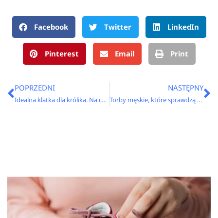
Facebook
Twitter
LinkedIn
Pinterest
Email
Print
Prev
N
POPRZEDNI
NASTĘPNY
Idealna klatka dla królika. Na co zwrócić uwagę?
Torby męskie, które sprawdzą się w pracy – jakie modele są najlepsze?