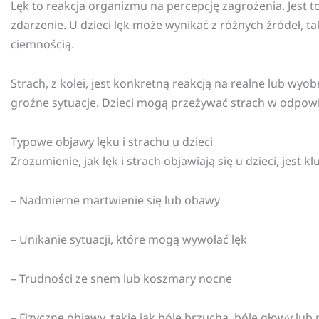
Lęk to reakcja organizmu na percepcję zagrożenia. Jest
zdarzenie. U dzieci lęk może wynikać z różnych źródeł, t
ciemnością.
Strach, z kolei, jest konkretną reakcją na realne lub w
groźne sytuacje. Dzieci mogą przeżywać strach w odpowi
Typowe objawy lęku i strachu u dzieci
Zrozumienie, jak lęk i strach objawiają się u dzieci, jest
– Nadmierne martwienie się lub obawy
– Unikanie sytuacji, które mogą wywołać lęk
– Trudności ze snem lub koszmary nocne
– Fizyczne objawy, takie jak bóle brzucha, bóle głowy lub