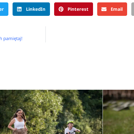
er
LinkedIn
Pinterest
Email
h pamiętaj!