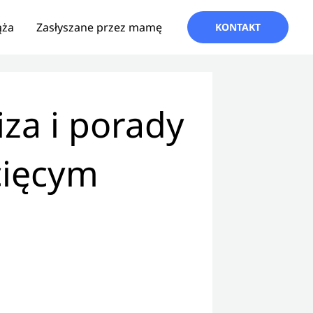
ąża
Zasłyszane przez mamę
KONTAKT
iza i porady
cięcym