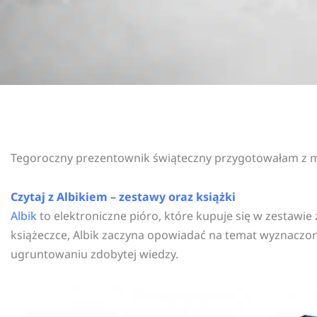
Tegoroczny prezentownik świąteczny przygotowałam z m
Czytaj z Albikiem – zestawy oraz książki
Albik
to elektroniczne pióro, które kupuje się w zestawi
książeczce, Albik zaczyna opowiadać na temat wyznaczone
ugruntowaniu zdobytej wiedzy.