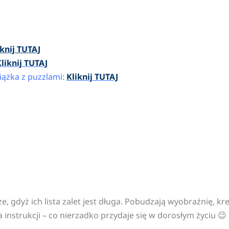
iknij TUTAJ
liknij TUTAJ
iążka z puzzlami:
Kliknij TUTAJ
 gdyż ich lista zalet jest długa. Pobudzają wyobraźnię, kr
 instrukcji – co nierzadko przydaje się w dorosłym życiu 😉