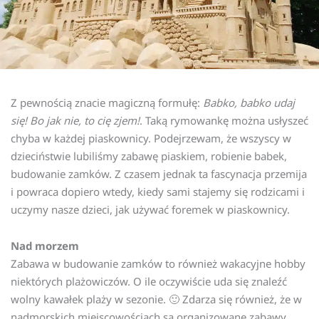
Z pewnością znacie magiczną formułę:
Babko, babko udaj
się! Bo jak nie, to cię zjem!
. Taką rymowankę można usłyszeć
chyba w każdej piaskownicy. Podejrzewam, że wszyscy w
dzieciństwie lubiliśmy zabawę piaskiem, robienie babek,
budowanie zamków. Z czasem jednak ta fascynacja przemija
i powraca dopiero wtedy, kiedy sami stajemy się rodzicami i
uczymy nasze dzieci, jak używać foremek w piaskownicy.
Nad morzem
Zabawa w budowanie zamków to również wakacyjne hobby
niektórych plażowiczów. O ile oczywiście uda się znaleźć
wolny kawałek plaży w sezonie. 🙂 Zdarza się również, że w
nadmorskich miejscowościach są organizowane zabawy