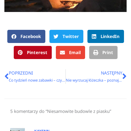
Facebook
Twitter
LinkedIn
Pinterest
Email
Print
Prev
N
POPRZEDNI
NASTĘPNY
Co tydzień nowe zabawki – czy rozpieszczam dziecko?
Nie wyrzucaj łóżeczka – poznaj 6 sposobów na jego metamorfozę!
5 komentarzy do “Niesamowite budowle z piasku”
KAYENN