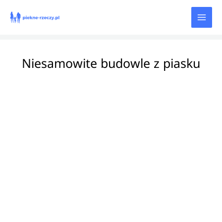
Przejdź
do
treści
Niesamowite budowle z piasku