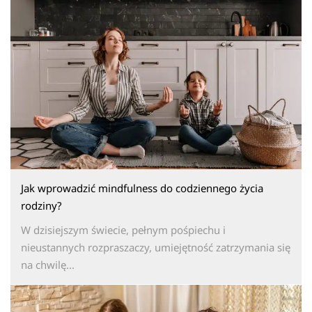
Jak wprowadzić mindfulness do codziennego życia
rodziny?
W dzisiejszym świecie, pełnym pośpiechu i
nieustannych rozpraszaczy, umiejętność zatrzymania się
na chwilę...