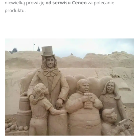
niewielką prowizję
od serwisu Ceneo
za polecanie
produktu.