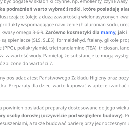
być bogate w składniki czynne, np. emolienty, czyli kwasy 
a podrażnień warto wybrać środki, które posiadają alan
łuszczające (oleje z dużą zawartością wielonasyconych kwa
rodukty wspomagające nawilżenie (hialuronian sodu, urea),
. kwasy omega 3-6-9.
Zarówno kosmetyki dla
mamy
, jak 
ą spieniacze (SLS, SLES), formaldehyd, ftalany, glikole pro
 (PPG), poliakrylamid, triethanolamine (TEA), triclosan, lano
uża zawartość wody. Pamiętaj, że substancje te mogą wys
 zbliżone do wartości 7.
y posiadać atest Państwowego Zakładu Higieny oraz pozyty
a. Preparaty dla dzieci warto kupować w aptece i zadbać o t
a powinien posiadać preparaty dostosowane do jego wiek
óry osoby dorosłej (oczywiście pod względem budowy).
Pr
zesuszeniami, a także budować barierę przy jednoczesnym 