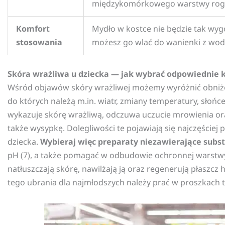
międzykomórkowego warstwy rog
Komfort
Mydło w kostce nie będzie tak wygo
stosowania
możesz go wlać do wanienki z wodą
Skóra wrażliwa u dziecka — jak wybrać odpowiednie 
Wśród objawów skóry wrażliwej możemy wyróżnić obniżony
do których należą m.in. wiatr, zmiany temperatury, słońc
wykazuje skórę wrażliwą, odczuwa uczucie mrowienia ora
także wysypkę. Dolegliwości te pojawiają się najczęście
dziecka.
Wybieraj więc preparaty niezawierające subs
pH (7), a także pomagać w odbudowie ochronnej warstwy 
natłuszczają skórę, nawilżają ją oraz regenerują płasz
tego ubrania dla najmłodszych należy prać w proszkach ty