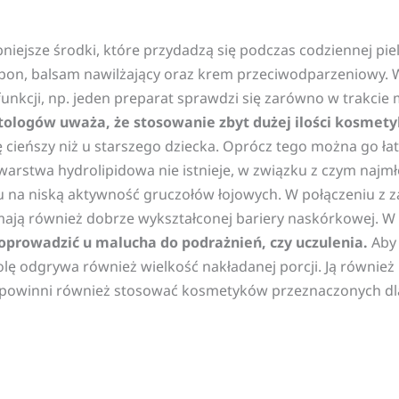
niejsze środki, które przydadzą się podczas codziennej pi
pon, balsam nawilżający oraz krem przeciwodparzeniowy. 
unkcji, np. jeden preparat sprawdzi się zarówno w trakcie m
ologów uważa, że stosowanie zbyt dużej ilości kosmet
cieńszy niż u starszego dziecka. Oprócz tego można go łatw
rstwa hydrolipidowa nie istnieje, w związku z czym najmło
u na niską aktywność gruczołów łojowych. W połączeniu z
ają również dobrze wykształconej bariery naskórkowej. W 
prowadzić u malucha do podrażnień, czy uczulenia.
Aby 
rolę odgrywa również wielkość nakładanej porcji. Ją równi
e powinni również stosować kosmetyków przeznaczonych dla