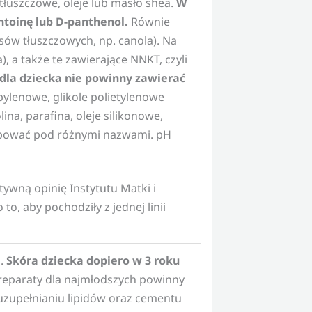
tłuszczowe, oleje lub masło shea.
W
toinę lub D-panthenol.
Równie
sów tłuszczowych, np. canola). Na
 a także te zawierające NNKT, czyli
i dla dziecka nie powinny zawierać
pylenowe, glikole polietylenowe
lina, parafina, oleje silikonowe,
tępować pod różnymi nazwami. pH
wną opinię Instytutu Matki i
o, aby pochodziły z jednej linii
u.
Skóra dziecka dopiero w 3 roku
eparaty dla najmłodszych powinny
uzupełnianiu lipidów oraz cementu