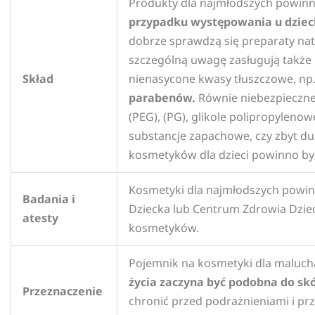
Produkty dla najmłodszych powinny 
przypadku występowania u dzieck
dobrze sprawdzą się preparaty nat
szczególną uwagę zasługują także p
Skład
nienasycone kwasy tłuszczowe, np
parabenów.
Równie niebezpieczne s
(PEG), (PG), glikole polipropylenowe
substancje zapachowe, czy zbyt d
kosmetyków dla dzieci powinno być
Kosmetyki dla najmłodszych powinn
Badania i
Dziecka lub Centrum Zdrowia Dzieck
atesty
kosmetyków.
Pojemnik na kosmetyki dla maluch
życia zaczyna być podobna do sk
Przeznaczenie
chronić przed podrażnieniami i pr