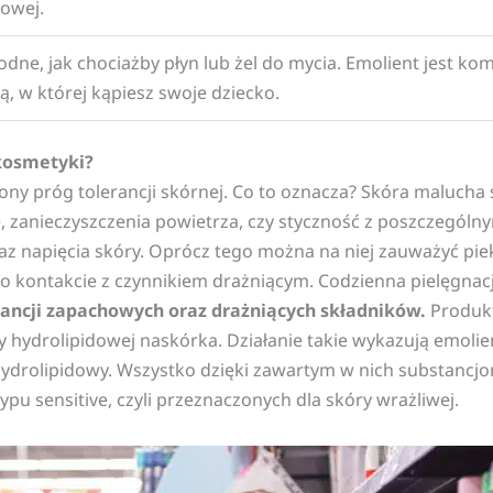
owej.
dne, jak chociażby płyn lub żel do mycia. Emolient jest k
, w której kąpiesz swoje dziecko.
kosmetyki?
 próg tolerancji skórnej. Co to oznacza? Skóra malucha si
e, zanieczyszczenia powietrza, czy styczność z poszczególn
z napięcia skóry. Oprócz tego można na niej zauważyć piek
j po kontakcie z czynnikiem drażniącym. Codzienna pielęgn
tancji zapachowych oraz drażniących składników.
Produkt
hydrolipidowej naskórka. Działanie takie wykazują emolien
cz hydrolipidowy. Wszystko dzięki zawartym w nich substan
pu sensitive, czyli przeznaczonych dla skóry wrażliwej.