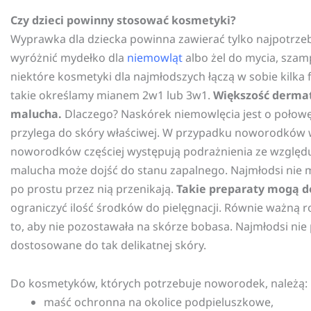
Czy dzieci powinny stosować kosmetyki?
Wyprawka dla dziecka powinna zawierać tylko najpotrzeb
wyróżnić mydełko dla
niemowląt
albo żel do mycia, szam
niektóre kosmetyki dla najmłodszych łączą w sobie kilka f
takie określamy mianem 2w1 lub 3w1.
Większość dermat
malucha.
Dlaczego? Naskórek niemowlęcia jest o połowę 
przylega do skóry właściwej. W przypadku noworodków wa
noworodków częściej występują podrażnienia ze względ
malucha może dojść do stanu zapalnego. Najmłodsi nie m
po prostu przez nią przenikają.
Takie preparaty mogą do
ograniczyć ilość środków do pielęgnacji. Równie ważną 
to, aby nie pozostawała na skórze bobasa. Najmłodsi ni
dostosowane do tak delikatnej skóry.
Do kosmetyków, których potrzebuje noworodek, należą:
maść ochronna na okolice podpieluszkowe,