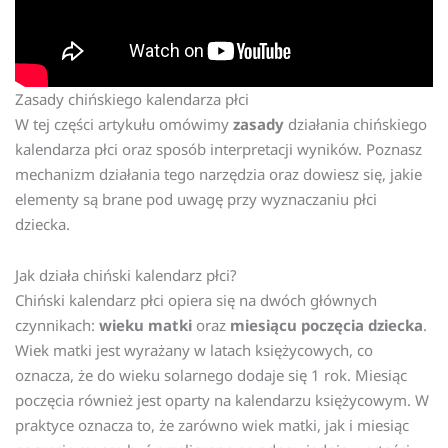
Zasady chińskiego kalendarza płci
W tej części artykułu omówimy
zasady
działania chińskiego
kalendarza płci oraz sposób interpretacji wyników. Poznasz
mechanizm działania tego narzędzia oraz dowiesz się, jakie
elementy są brane pod uwagę przy wyznaczaniu płci
dziecka.
Jak działa chiński kalendarz płci?
Chiński kalendarz płci opiera się na dwóch głównych
czynnikach:
wieku matki
oraz
miesiącu poczęcia dziecka
.
Wiek matki jest wyrażany w latach księżycowych, co
oznacza, że do wieku solarnego dodaje się 1 rok. Miesiąc
poczęcia również jest oparty na kalendarzu księżycowym. W
praktyce oznacza to, że zarówno wiek matki, jak i miesiąc