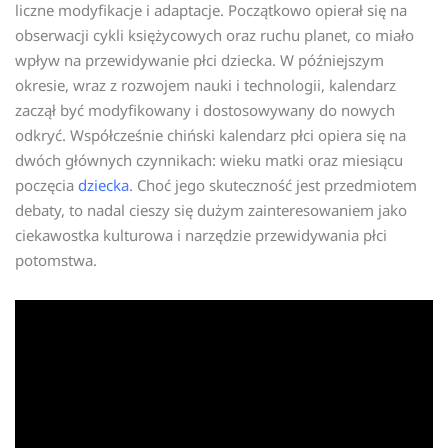
liczne modyfikacje i adaptacje. Początkowo opierał się na
obserwacji cykli księżycowych oraz ruchu planet, co miało
wpływ na przewidywanie płci dziecka. W późniejszym
okresie, wraz z rozwojem nauki i technologii, kalendarz
zaczął być modyfikowany i dostosowywany do nowych
odkryć. Współcześnie chiński kalendarz płci opiera się na
dwóch głównych czynnikach: wieku matki oraz miesiącu
poczęcia
dziecka
. Choć jego skuteczność jest przedmiotem
debaty, to nadal cieszy się dużym zainteresowaniem jako
ciekawostka kulturowa i narzędzie przewidywania płci
potomstwa.