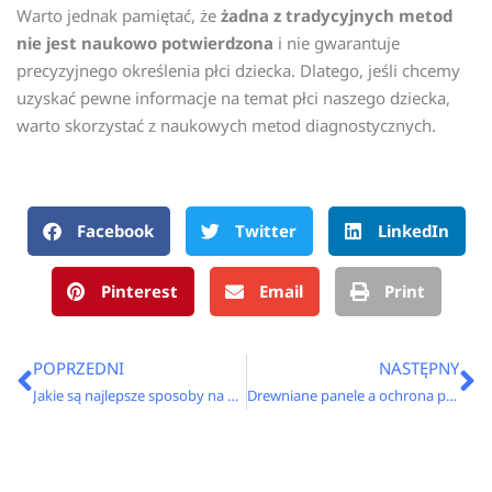
Warto jednak pamiętać, że
żadna z tradycyjnych metod
nie jest naukowo potwierdzona
i nie gwarantuje
precyzyjnego określenia płci dziecka. Dlatego, jeśli chcemy
uzyskać pewne informacje na temat płci naszego dziecka,
warto skorzystać z naukowych metod diagnostycznych.
Facebook
Twitter
LinkedIn
Pinterest
Email
Print
Prev
N
POPRZEDNI
NASTĘPNY
Jakie są najlepsze sposoby na organizację garderoby?
Drewniane panele a ochrona przed hałasem – jak wyciszyć przestrzeń i dodać wnętrzu uroku