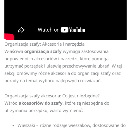
Organizacja szafy: Akcesoria i narzędzia
Właściwa
organizacja szafy
wymaga zastosowania
odpowiednich akcesoriów i narzędzi, które pomogą
utrzymać porządek i ułatwią przechowywanie ubrań. W tej
sekcji omówimy różne akcesoria do organizacji szafy oraz
porady na temat wyboru najlepszych rozwiązań.
Organizacja szafy akcesoria: Co jest niezbędne?
Wśród
akcesoriów do szafy
, które są niezbędne do
utrzymania porządku, warto wymienić:
Wieszaki – różne rodzaje wieszaków, dostosowane do