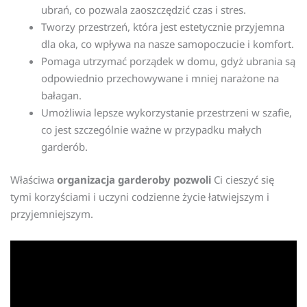
ubrań, co pozwala zaoszczędzić czas i stres.
Tworzy przestrzeń, która jest estetycznie przyjemna
dla oka, co wpływa na nasze samopoczucie i komfort.
Pomaga utrzymać porządek w domu, gdyż ubrania są
odpowiednio przechowywane i mniej narażone na
bałagan.
Umożliwia lepsze wykorzystanie przestrzeni w szafie,
co jest szczególnie ważne w przypadku małych
garderób.
Właściwa
organizacja garderoby pozwoli
Ci cieszyć się
tymi korzyściami i uczyni codzienne życie łatwiejszym i
przyjemniejszym.