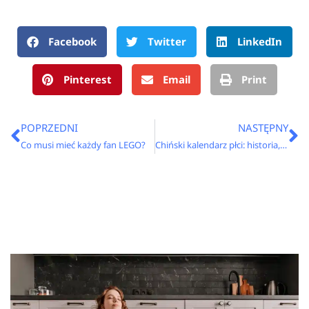
Facebook
Twitter
LinkedIn
Pinterest
Email
Print
Prev
N
POPRZEDNI
NASTĘPNY
Co musi mieć każdy fan LEGO?
Chiński kalendarz płci: historia, zasady i skuteczność