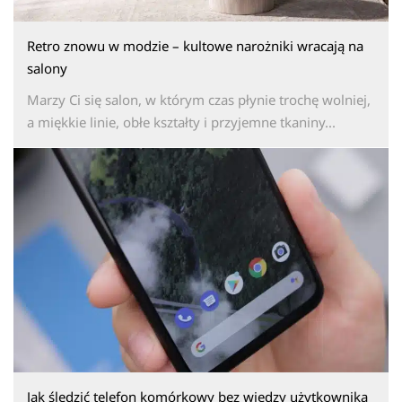
Retro znowu w modzie – kultowe narożniki wracają na
salony
Marzy Ci się salon, w którym czas płynie trochę wolniej,
a miękkie linie, obłe kształty i przyjemne tkaniny...
Jak śledzić telefon komórkowy bez wiedzy użytkownika