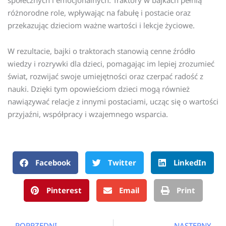
różnorodne role, wpływając na fabułę i postacie oraz
przekazując dzieciom ważne wartości i lekcje życiowe.
W rezultacie, bajki o traktorach stanowią cenne źródło
wiedzy i rozrywki dla dzieci, pomagając im lepiej zrozumieć
świat, rozwijać swoje umiejętności oraz czerpać radość z
nauki. Dzięki tym opowieściom dzieci mogą również
nawiązywać relacje z innymi postaciami, ucząc się o wartości
przyjaźni, współpracy i wzajemnego wsparcia.
Facebook
Twitter
LinkedIn
Pinterest
Email
Print
Prev
N
POPRZEDNI
NASTĘPNY