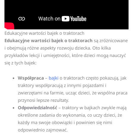
Edukacyjne wartości bajek o traktorach
Edukacyjne wartości bajek o traktorach
są zróżnicowane
i obejmują różne aspekty rozwoju dziecka. Oto kilka
przykładów lekcji i umiejętności, które dzieci mogą nauczyć
się z tych bajek:
Współpraca
–
bajki
o traktorach często pokazują, jak
traktory współpracują z innymi pojazdami i
zwierzętami na farmie, ucząc dzieci, że wspólna praca
przynosi lepsze rezultaty.
Odpowiedzialność
– traktory w bajkach zwykle mają
określone zadania do wykonania, co uczy dzieci, że
każdy ma swoje obowiązki i powinien się nimi
odpowiednio zajmować.