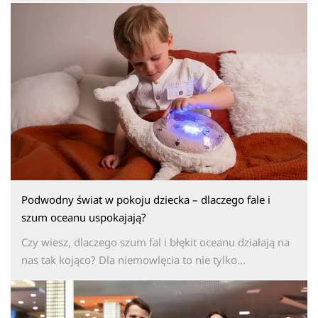
Podwodny świat w pokoju dziecka – dlaczego fale i
szum oceanu uspokajają?
Czy wiesz, dlaczego szum fal i błękit oceanu działają na
nas tak kojąco? Dla niemowlęcia to nie tylko...