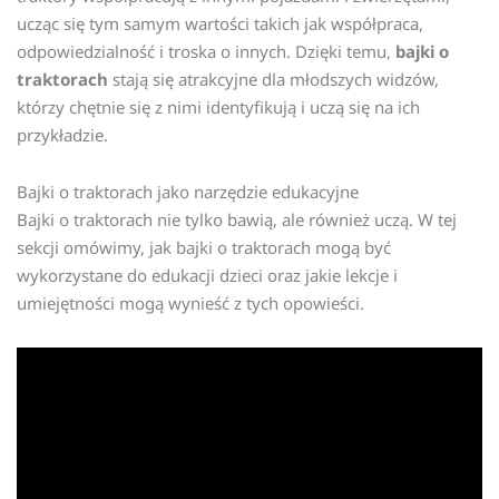
ucząc się tym samym wartości takich jak współpraca,
odpowiedzialność i troska o innych. Dzięki temu,
bajki o
traktorach
stają się atrakcyjne dla młodszych widzów,
którzy chętnie się z nimi identyfikują i uczą się na ich
przykładzie.
Bajki o traktorach jako narzędzie edukacyjne
Bajki o traktorach nie tylko bawią, ale również uczą. W tej
sekcji omówimy, jak bajki o traktorach mogą być
wykorzystane do edukacji dzieci oraz jakie lekcje i
umiejętności mogą wynieść z tych opowieści.