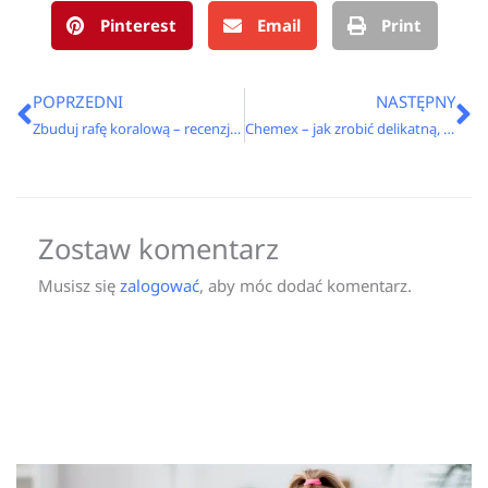
Pinterest
Email
Print
Prev
N
POPRZEDNI
NASTĘPNY
Zbuduj rafę koralową – recenzja gry Reef
Chemex – jak zrobić delikatną, pełną smaku kawę?
Zostaw komentarz
Musisz się
zalogować
, aby móc dodać komentarz.