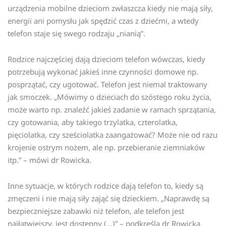
urządzenia mobilne dzieciom zwłaszcza kiedy nie mają siły,
energii ani pomysłu jak spędzić czas z dziećmi, a wtedy
telefon staje się swego rodzaju „nianią”.
Rodzice najczęściej dają dzieciom telefon wówczas, kiedy
potrzebują wykonać jakieś inne czynności domowe np.
posprzątać, czy ugotować. Telefon jest niemal traktowany
jak smoczek. „Mówimy o dzieciach do szóstego roku życia,
może warto np. znaleźć jakieś zadanie w ramach sprzątania,
czy gotowania, aby takiego trzylatka, czterolatka,
pięciolatka, czy sześciolatka zaangażować? Może nie od razu
krojenie ostrym nożem, ale np. przebieranie ziemniaków
itp.” – mówi dr Rowicka.
Inne sytuacje, w których rodzice dają telefon to, kiedy są
zmęczeni i nie mają siły zająć się dzieckiem. „Naprawdę są
bezpieczniejsze zabawki niż telefon, ale telefon jest
najłatwiejszy, jest dostępny (…)” – podkreśla dr Rowicka.