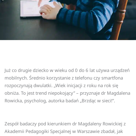
Już co drugie dziecko w wieku od 0 do 6 lat używa urządzeń
mobilnych. Średnio korzystanie z telefonu czy smartfona
rozpoczynają dwulatki. „Wiek inicjacji z roku na rok się
obniża. To jest trend niepokojący” – przyznaje dr Magdalena
Rowicka, psycholog, autorka badań „Brzdąc w sieci!”.
Zespół badaczy pod kierunkiem dr Magdaleny Rowickiej z
Akademii Pedagogiki Specjalnej w Warszawie zbadał, jak