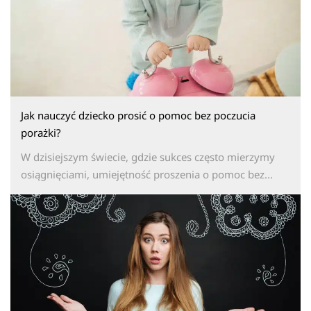
Jak nauczyć dziecko prosić o pomoc bez poczucia
porażki?
W dzisiejszym świecie, gdzie sukces często mierzymy
osiągnięciami, umiejętność proszenia o pomoc bez...