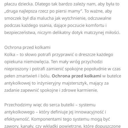
płaczu dziecka. Dlatego tak bardzo zależy nam, aby była to
„druga najlepsza rzecz po piersi mamy”. To ważne, aby
smoczek był dla malucha jak wytchnienie, odczuwalne
podczas każdego ssania, dające poczucie komfortu i
bezpieczeństwa, niczym delikatny dotyk matczynej miłości.
Ochrona przed kolkami
Kolka – to słowo potrafi przyprawić o dreszcze każdego
opiekuna niemowlęcia. Ten mały wróg przychodzi
nieproszony i potrafi zamienić spokojne popołudnie w czas
pełen zmartwień i bólu.
Ochrona przed kolkami
w butelce
antykolkowej to inżynieryjny majstersztyk, mający za
zadanie zapewnić spokojne i zdrowe karmienie.
Przechodzimy więc do serca butelki – systemu
antykolkowego – który definiuje jej innowacyjność i
efektywność. Komponentami tego systemu mogą być
zawory, kanały, czy wkładki powietrzne, które dopuszczone