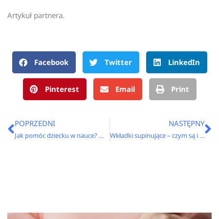
Artykuł partnera.
Facebook
Twitter
LinkedIn
Pinterest
Email
Print
Prev
N
POPRZEDNI
NASTĘPNY
Jak pomóc dziecku w nauce? Metody i techniki efektywnego uczenia się
Wkładki supinujące – czym są i dlaczego warto je stosować?