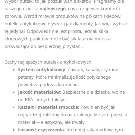
Wybór butelki to jak poszukiwanie skarbu. Pragniemy dla
naszego dziecka
najlepszego
, coś co zapewni komfort i
zdrowie. Wśród mrowia produktów na półkach sklepów,
butelki antykolkowe błyszczą jak diamenty. Jak więc wybrać
tę jedyną? Odpowiedź nie jest prosta, jednak kilka
kluczowych punktów może być jak latarnia morska
prowadząca do bezpiecznej przystani.
Cechy najlepszych butelek antykolkowych:
System antykolkowy
: Zawory, kanały, czy inne
patenty, które minimalizują ilość połykanego
powietrza podczas karmienia.
Jakość materiałów
: Bezpieczne dla dziecka, wolne
od BPA i innych toksyn.
Kształt i materiał smoczka
: Powinien być jak
najbardziej zbliżony do naturalnego kształtu piersi, a
materiał— elastyczny, ale trwały.
Łatwość czyszczenia
: Im mniej zakamarków, tym