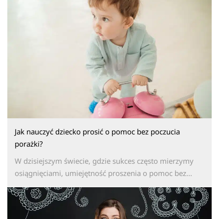
Jak nauczyć dziecko prosić o pomoc bez poczucia
porażki?
W dzisiejszym świecie, gdzie sukces często mierzymy
osiągnięciami, umiejętność proszenia o pomoc bez...