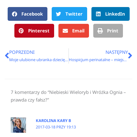
Facebook
Twitter
LinkedIn
Pinterest
Email
Print
Prev
N
POPRZEDNI
NASTĘPNY
Moje ulubione ubranka dziecięce
Hospicjum perinatalne – miejsce wzruszających powitań i trudnych pożegnań
7 komentarzy do “Niebieski Wieloryb i Wróżka Ognia –
prawda czy fałsz?”
KAROLINA KARY B
2017-03-18 PRZY 19:13