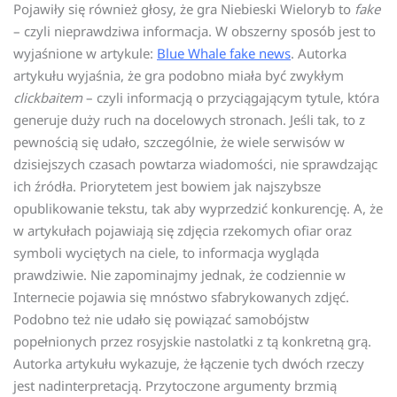
Pojawiły się również głosy, że gra Niebieski Wieloryb to
fake
– czyli nieprawdziwa informacja. W obszerny sposób jest to
wyjaśnione w artykule:
Blue Whale fake news
. Autorka
artykułu wyjaśnia, że gra podobno miała być zwykłym
clickbaitem
– czyli informacją o przyciągającym tytule, która
generuje duży ruch na docelowych stronach. Jeśli tak, to z
pewnością się udało, szczególnie, że wiele serwisów w
dzisiejszych czasach powtarza wiadomości, nie sprawdzając
ich źródła. Priorytetem jest bowiem jak najszybsze
opublikowanie tekstu, tak aby wyprzedzić konkurencję. A, że
w artykułach pojawiają się zdjęcia rzekomych ofiar oraz
symboli wyciętych na ciele, to informacja wygląda
prawdziwie. Nie zapominajmy jednak, że codziennie w
Internecie pojawia się mnóstwo sfabrykowanych zdjęć.
Podobno też nie udało się powiązać samobójstw
popełnionych przez rosyjskie nastolatki z tą konkretną grą.
Autorka artykułu wykazuje, że łączenie tych dwóch rzeczy
jest nadinterpretacją. Przytoczone argumenty brzmią