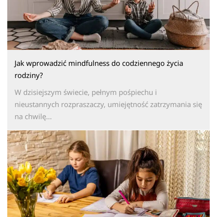
Jak wprowadzić mindfulness do codziennego życia
rodziny?
W dzisiejszym świecie, pełnym pośpiechu i
nieustannych rozpraszaczy, umiejętność zatrzymania się
na chwilę...