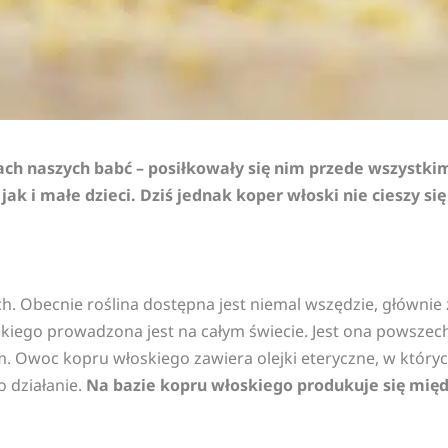
ach naszych babć – posiłkowały się nim przede wszystk
k i małe dzieci. Dziś jednak koper włoski nie cieszy się
ych. Obecnie roślina dostępna jest niemal wszędzie, główni
kiego prowadzona jest na całym świecie. Jest ona powsze
. Owoc kopru włoskiego zawiera olejki eteryczne, w któryc
o działanie.
Na bazie kopru włoskiego produkuje się międ