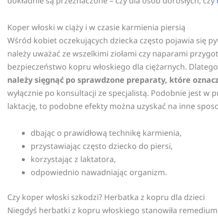
dokładnie są przeznaczone – czy dla osób dorosłych, czy
Koper włoski w ciąży i w czasie karmienia piersią
Wśród kobiet oczekujących dziecka często pojawia się pyt
należy uważać ze wszelkimi ziołami czy naparami przyg
bezpieczeństwo kopru włoskiego dla ciężarnych. Dlatego t
należy sięgnąć po sprawdzone preparaty, które oznacz
wyłącznie po konsultacji ze specjalistą. Podobnie jest w
laktację, to podobne efekty można uzyskać na inne sposo
dbając o prawidłową technikę karmienia,
przystawiając często dziecko do piersi,
korzystając z laktatora,
odpowiednio nawadniając organizm.
Czy koper włoski szkodzi? Herbatka z kopru dla dzieci
Niegdyś herbatki z kopru włoskiego stanowiła remedium 