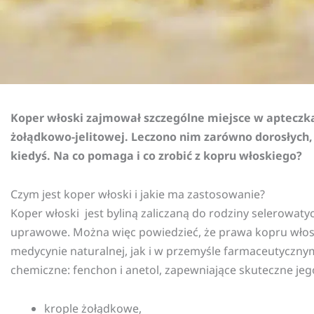
Koper włoski zajmował szczególne miejsce w apteczk
żołądkowo-jelitowej. Leczono nim zarówno dorosłych, ja
kiedyś. Na co pomaga i co zrobić z kopru włoskiego?
Czym jest koper włoski i jakie ma zastosowanie?
Koper włoski jest byliną zaliczaną do rodziny selerowat
uprawowe. Można więc powiedzieć, że prawa kopru włos
medycynie naturalnej, jak i w przemyśle farmaceutycznym
chemiczne: fenchon i anetol, zapewniające skuteczne jeg
krople żołądkowe,