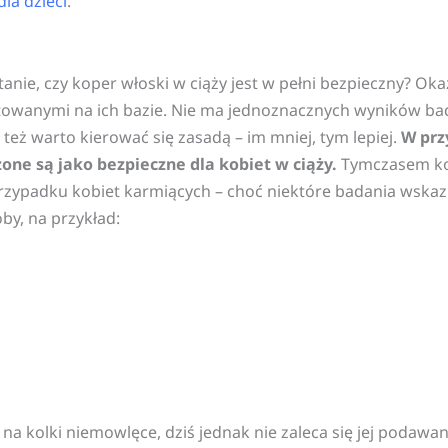
dla dzieci
.
anie, czy koper włoski w ciąży jest w pełni bezpieczny? Oka
otowanymi na ich bazie. Nie ma jednoznacznych wyników ba
eż warto kierować się zasadą – im mniej, tym lepiej.
W prz
one są jako bezpieczne dla kobiet w ciąży.
Tymczasem ko
 przypadku kobiet karmiących – choć niektóre badania wskaz
by, na przykład:
na kolki niemowlęce, dziś jednak nie zaleca się jej podaw