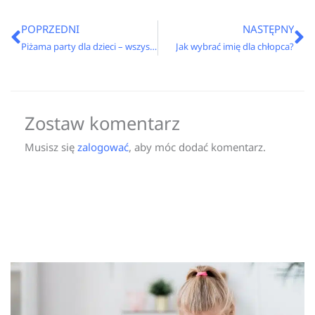
Prev
N
POPRZEDNI
NASTĘPNY
Piżama party dla dzieci – wszystko co musisz wiedzieć
Jak wybrać imię dla chłopca?
Zostaw komentarz
Musisz się
zalogować
, aby móc dodać komentarz.