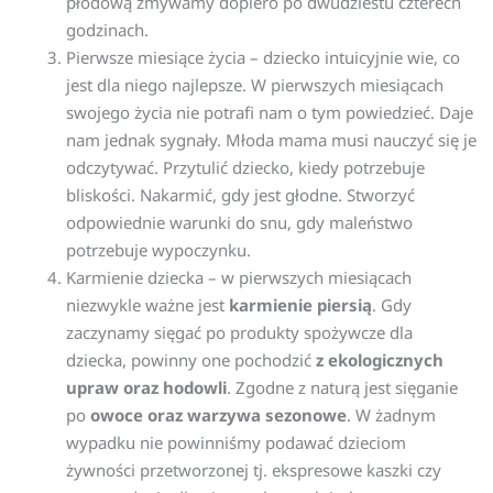
płodową zmywamy dopiero po dwudziestu czterech
godzinach.
Pierwsze miesiące życia – dziecko intuicyjnie wie, co
jest dla niego najlepsze. W pierwszych miesiącach
swojego życia nie potrafi nam o tym powiedzieć. Daje
nam jednak sygnały. Młoda mama musi nauczyć się je
odczytywać. Przytulić dziecko, kiedy potrzebuje
bliskości. Nakarmić, gdy jest głodne. Stworzyć
odpowiednie warunki do snu, gdy maleństwo
potrzebuje wypoczynku.
Karmienie dziecka – w pierwszych miesiącach
niezwykle ważne jest
karmienie piersią
. Gdy
zaczynamy sięgać po produkty spożywcze dla
dziecka, powinny one pochodzić
z ekologicznych
upraw oraz hodowli
. Zgodne z naturą jest sięganie
po
owoce oraz warzywa sezonowe
. W żadnym
wypadku nie powinniśmy podawać dzieciom
żywności przetworzonej tj. ekspresowe kaszki czy