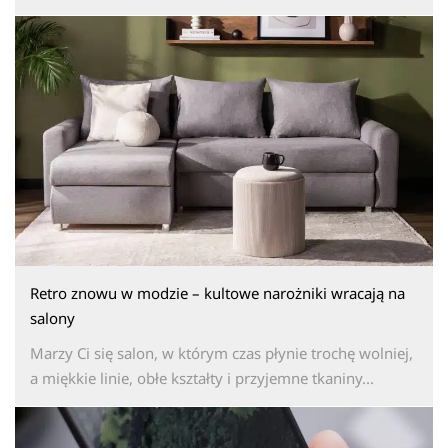
Retro znowu w modzie – kultowe narożniki wracają na
salony
Marzy Ci się salon, w którym czas płynie trochę wolniej,
a miękkie linie, obłe kształty i przyjemne tkaniny...