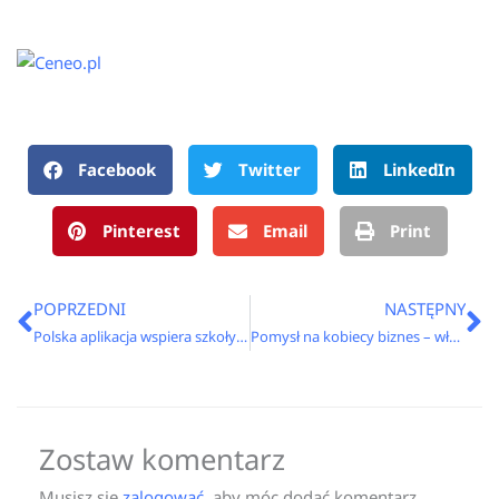
Facebook
Twitter
LinkedIn
Pinterest
Email
Print
Prev
N
POPRZEDNI
NASTĘPNY
Polska aplikacja wspiera szkoły w przeciwdziałaniu przemocy
Pomysł na kobiecy biznes – własny butik online
Zostaw komentarz
Musisz się
zalogować
, aby móc dodać komentarz.