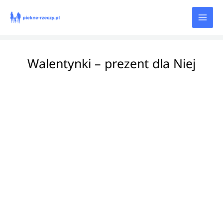
Przejdź
do
treści
Walentynki – prezent dla Niej