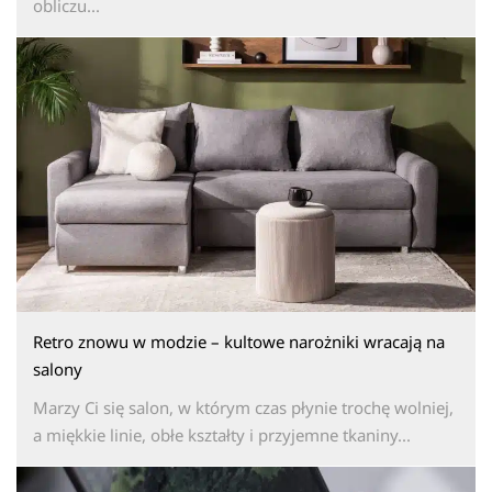
obliczu...
Retro znowu w modzie – kultowe narożniki wracają na
salony
Marzy Ci się salon, w którym czas płynie trochę wolniej,
a miękkie linie, obłe kształty i przyjemne tkaniny...