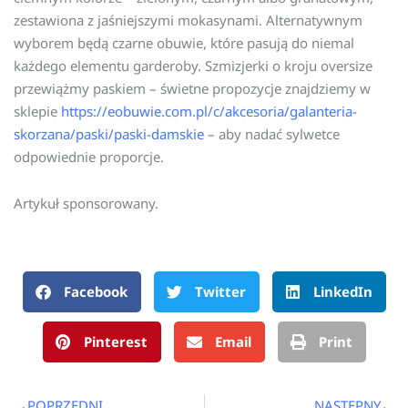
zestawiona z jaśniejszymi mokasynami. Alternatywnym
wyborem będą czarne obuwie, które pasują do niemal
każdego elementu garderoby. Szmizjerki o kroju oversize
przewiążmy paskiem – świetne propozycje znajdziemy w
sklepie
https://eobuwie.com.pl/c/akcesoria/galanteria-
skorzana/paski/paski-damskie
– aby nadać sylwetce
odpowiednie proporcje.
Artykuł sponsorowany.
Facebook
Twitter
LinkedIn
Pinterest
Email
Print
Prev
N
POPRZEDNI
NASTĘPNY