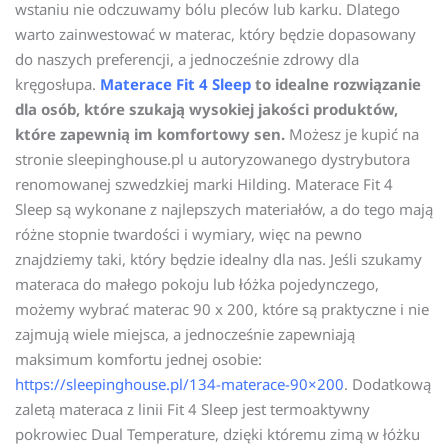
wstaniu nie odczuwamy bólu pleców lub karku. Dlatego
warto zainwestować w materac, który będzie dopasowany
do naszych preferencji, a jednocześnie zdrowy dla
kręgosłupa.
Materace Fit 4 Sleep
to idealne rozwiązanie
dla osób, które szukają wysokiej jakości produktów,
które zapewnią im komfortowy sen.
Możesz je kupić na
stronie sleepinghouse.pl u autoryzowanego dystrybutora
renomowanej szwedzkiej marki Hilding. Materace Fit 4
Sleep są wykonane z najlepszych materiałów, a do tego mają
różne stopnie twardości i wymiary, więc na pewno
znajdziemy taki, który będzie idealny dla nas. Jeśli szukamy
materaca do małego pokoju lub łóżka pojedynczego,
możemy wybrać materac 90 x 200, które są praktyczne i nie
zajmują wiele miejsca, a jednocześnie zapewniają
maksimum komfortu jednej osobie:
https://sleepinghouse.pl/134-materace-90×200
. Dodatkową
zaletą materaca z linii Fit 4 Sleep jest termoaktywny
pokrowiec Dual Temperature, dzięki któremu zimą w łóżku