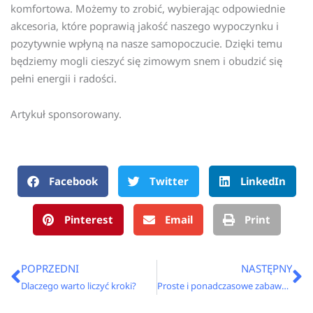
komfortowa. Możemy to zrobić, wybierając odpowiednie
akcesoria, które poprawią jakość naszego wypoczynku i
pozytywnie wpłyną na nasze samopoczucie. Dzięki temu
będziemy mogli cieszyć się zimowym snem i obudzić się
pełni energii i radości.
Artykuł sponsorowany.
Facebook
Twitter
LinkedIn
Pinterest
Email
Print
Prev
N
POPRZEDNI
NASTĘPNY
Dlaczego warto liczyć kroki?
Proste i ponadczasowe zabawki dla dzieci. Co sprezentować maluchowi?