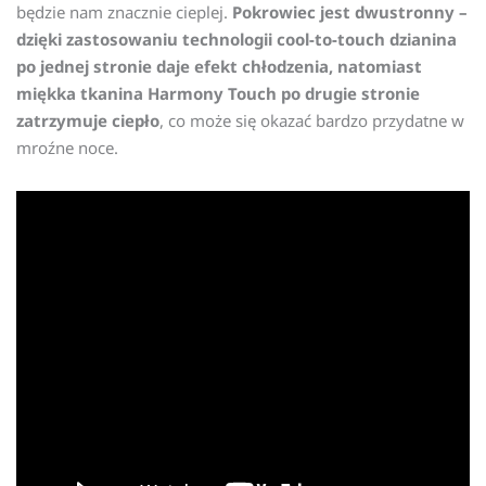
będzie nam znacznie cieplej.
Pokrowiec jest dwustronny –
dzięki zastosowaniu technologii cool-to-touch dzianina
po jednej stronie daje efekt chłodzenia, natomiast
miękka tkanina Harmony Touch po drugie stronie
zatrzymuje ciepło
, co może się okazać bardzo przydatne w
mroźne noce.