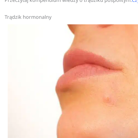
Przeczytaj kompendium wiedzy o trądziku pospolitym:
Cz
Trądzik hormonalny