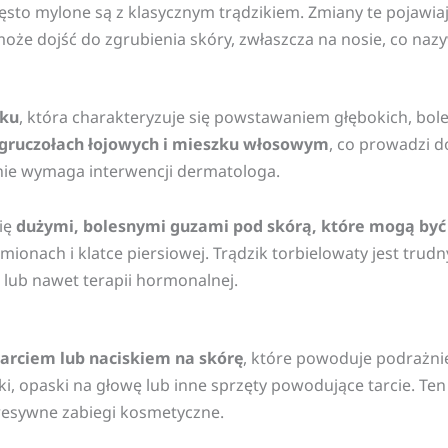
zęsto mylone są z klasycznym trądzikiem. Zmiany te pojawiaj
że dojść do zgrubienia skóry, zwłaszcza na nosie, co naz
iku
, która charakteryzuje się powstawaniem głębokich, bole
 gruczołach łojowych i mieszku włosowym
, co prowadzi d
enie wymaga interwencji dermatologa.
się
dużymi, bolesnymi guzami pod skórą, które mogą być
mionach i klatce piersiowej. Trądzik torbielowaty jest tru
lub nawet terapii hormonalnej.
arciem lub naciskiem na skórę
, które powoduje podrażnien
i, opaski na głowę lub inne sprzęty powodujące tarcie. Te
resywne zabiegi kosmetyczne.