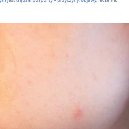
ym jest trądzik pospolity – przyczyny, objawy, leczenie.