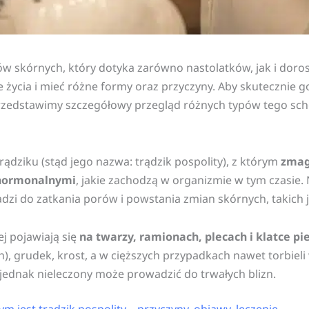
w skórnych, który dotyka zarówno nastolatków, jak i dorosł
życia i mieć różne formy oraz przyczyny. Aby skutecznie go
e przedstawimy szczegółowy przegląd różnych typów tego sch
ądziku (stąd jego nazwa: trądzik pospolity), z którym
zmag
 hormonalnymi
, jakie zachodzą w organizmie w tym czasie
o zatkania porów i powstania zmian skórnych, takich jak
j pojawiają się
na twarzy, ramionach, plecach i klatce pi
), grudek, krost, a w cięższych przypadkach nawet torbieli
jednak nieleczony może prowadzić do trwałych blizn.