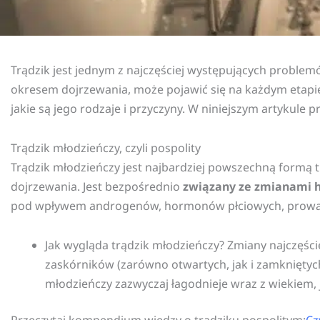
Trądzik jest jednym z najczęściej występujących problemó
okresem dojrzewania, może pojawić się na każdym etapie 
jakie są jego rodzaje i przyczyny. W niniejszym artykul
Trądzik młodzieńczy, czyli pospolity
Trądzik młodzieńczy jest najbardziej powszechną formą tr
dojrzewania. Jest bezpośrednio
związany ze zmianami
pod wpływem androgenów, hormonów płciowych, prowadzi d
Jak wygląda trądzik młodzieńczy? Zmiany najczęście
zaskórników (zarówno otwartych, jak i zamkniętych
młodzieńczy zazwyczaj łagodnieje wraz z wiekiem, 