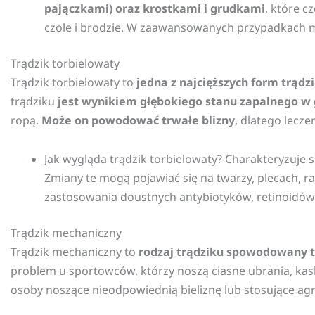
pajączkami) oraz krostkami i grudkami
, które c
czole i brodzie. W zaawansowanych przypadkach mo
Trądzik torbielowaty
Trądzik torbielowaty to
jedna z najcięższych form trądz
trądziku
jest wynikiem głębokiego stanu zapalnego w
ropą.
Może on powodować trwałe blizny
, dlatego lecz
Jak wygląda trądzik torbielowaty? Charakteryzuje 
Zmiany te mogą pojawiać się na twarzy, plecach, ra
zastosowania doustnych antybiotyków, retinoidów 
Trądzik mechaniczny
Trądzik mechaniczny to
rodzaj trądziku spowodowany t
problem u sportowców, którzy noszą ciasne ubrania, kask
osoby noszące nieodpowiednią bieliznę lub stosujące ag