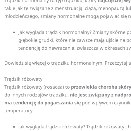
Trądzik hormonalny to typ trądziku, który
najczęściej wy
takie jak te związane z menstruacją, ciążą, menopauzą
młodzieńczego, zmiany hormonalne mogą pojawiać się n
Jak wygląda trądzik hormonalny? Zmiany skórne po
głębokie grudki, które nie zawsze mają ujście na p
tendencję do nawracania, zwłaszcza w okresach z
Dowiedz się więcej o trądziku hormonalnym. Przeczytaj a
Trądzik różowaty
Trądzik różowaty (rosacea) to
przewlekła choroba skóry,
do innych rodzajów trądziku,
nie jest związany z nadp
ma tendencję do pogarszania się
pod wpływem czynników
temperatury.
Jak wygląda trądzik różowaty? Trądzik różowaty ch