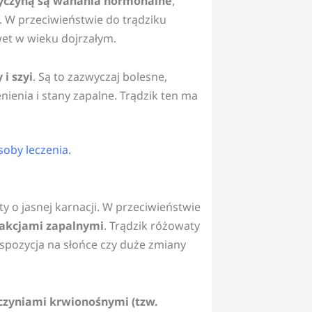
yczyną są wahania hormonalne
,
 W przeciwieństwie do trądziku
et w wieku dojrzałym.
 i szyi
. Są to zazwyczaj bolesne,
nienia i stany zapalne. Trądzik ten ma
soby leczenia.
ty o jasnej karnacji. W przeciwieństwie
eakcjami zapalnymi
. Trądzik różowaty
spozycja na słońce czy duże zmiany
czyniami krwionośnymi (tzw.