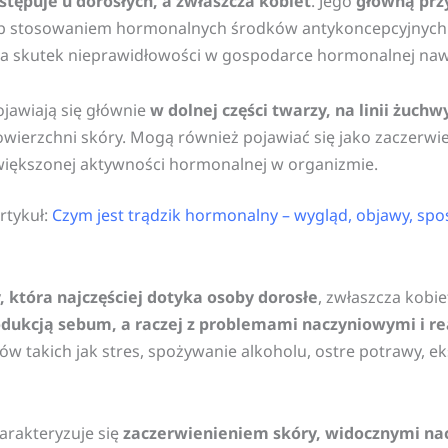
stępuje u dorosłych, a zwłaszcza kobiet
. Jego
główną prz
 lub stosowaniem hormonalnych środków antykoncepcyjnych.
a skutek nieprawidłowości w gospodarce hormonalnej naw
jawiają się głównie
w dolnej części twarzy, na linii żuchwy
owierzchni skóry. Mogą również pojawiać się jako zaczerwie
większonej aktywności hormonalnej w organizmie.
rtykuł:
Czym jest trądzik hormonalny – wygląd, objawy, spo
 która najczęściej dotyka osoby dorosłe
, zwłaszcza kobie
rodukcją sebum, a raczej z problemami naczyniowymi i r
 takich jak stres, spożywanie alkoholu, ostre potrawy, ek
arakteryzuje się
zaczerwienieniem skóry, widocznymi na