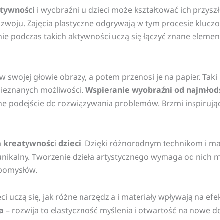
atywności
i wyobraźni u dzieci może kształtować ich przysz
woju. Zajęcia plastyczne odgrywają w tym procesie kluczow
ie podczas takich aktywności uczą się łączyć znane elemen
swojej głowie obrazy, a potem przenosi je na papier. Taki 
nieznanych możliwości.
Wspieranie wyobraźni od najmłods
jne podejście do rozwiązywania problemów. Brzmi inspirują
a
kreatywności dzieci
. Dzięki różnorodnym technikom i m
nikalny. Tworzenie dzieła artystycznego wymaga od nich m
 pomysłów.
eci uczą się, jak różne narzędzia i materiały wpływają na ef
a
– rozwija to elastyczność myślenia i otwartość na nowe d