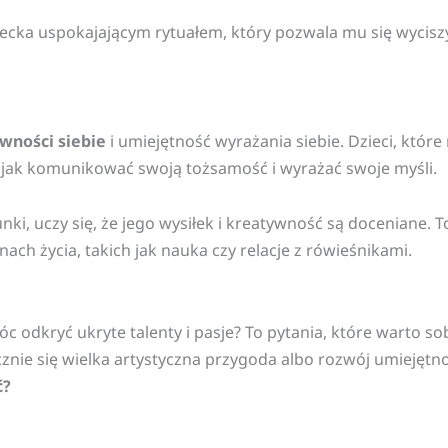
iecka uspokajającym rytuałem, który pozwala mu się wycisz
wności siebie
i umiejętność wyrażania siebie. Dzieci, któr
ę, jak komunikować swoją tożsamość i wyrażać swoje myśli.
ki, uczy się, że jego wysiłek i kreatywność są doceniane. T
ach życia, takich jak nauka czy relacje z rówieśnikami.
 odkryć ukryte talenty i pasje? To pytania, które warto so
cznie się wielka artystyczna przygoda albo rozwój umiejętn
ć?