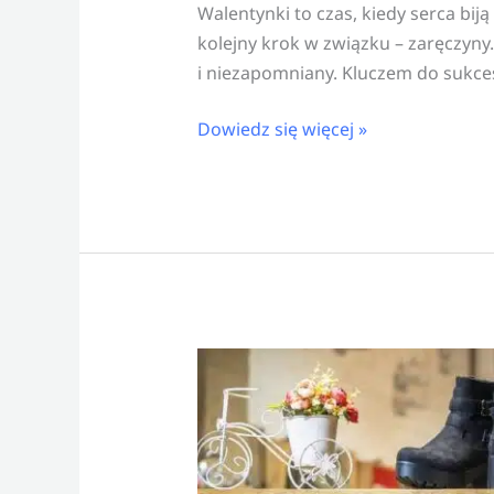
Walentynki to czas, kiedy serca bij
kolejny krok w związku – zaręczyn
i niezapomniany. Kluczem do sukces
Dowiedz się więcej »
Moda
plus
size
–
czy