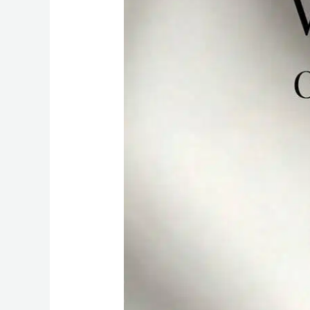
za
Mnie?”