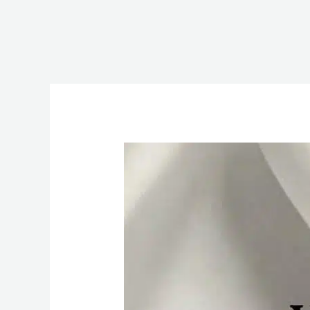
Walentynkowe
Zaręczyny:
Jak
Wybrać
Idealny
Pierścionek,
Który
Powiedział
„Wyjdziesz