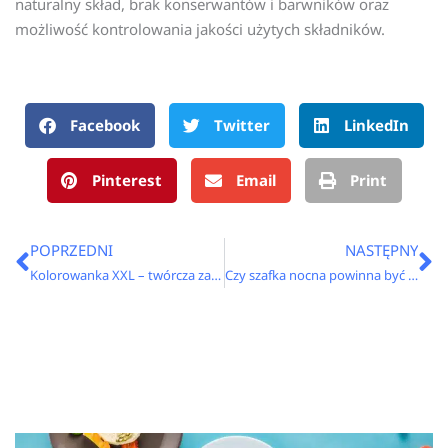
naturalny skład, brak konserwantów i barwników oraz
możliwość kontrolowania jakości użytych składników.
Facebook
Twitter
LinkedIn
Pinterest
Email
Print
Prev
N
POPRZEDNI
NASTĘPNY
Kolorowanka XXL – twórcza zabawa dla całej rodziny
Czy szafka nocna powinna być wyższa od łóżka?