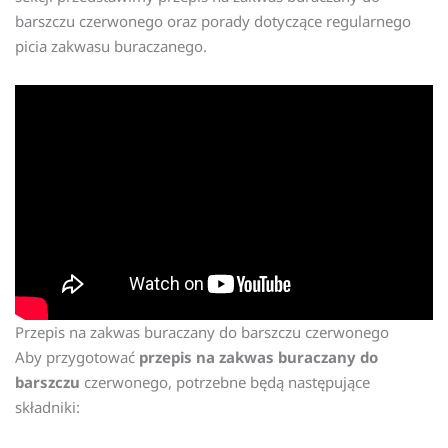
barszczu czerwonego oraz porady dotyczące regularnego
picia zakwasu buraczanego.
Przepis na zakwas buraczany do barszczu czerwonego
Aby przygotować
przepis na zakwas buraczany do
barszczu
czerwonego, potrzebne będą następujące
składniki: