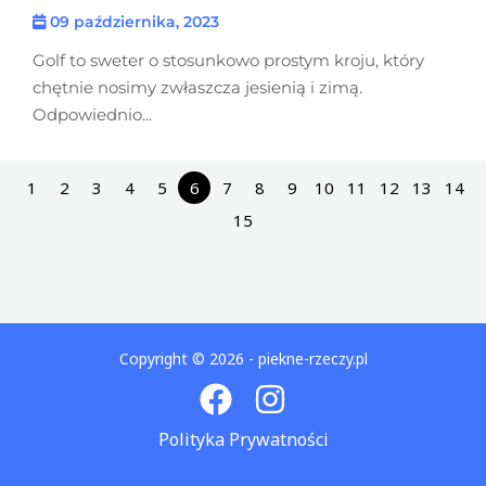
09 października, 2023
Golf to sweter o stosunkowo prostym kroju, który
chętnie nosimy zwłaszcza jesienią i zimą.
Odpowiednio...
1
2
3
4
5
6
7
8
9
10
11
12
13
14
15
Copyright © 2026 - piekne-rzeczy.pl
Polityka Prywatności