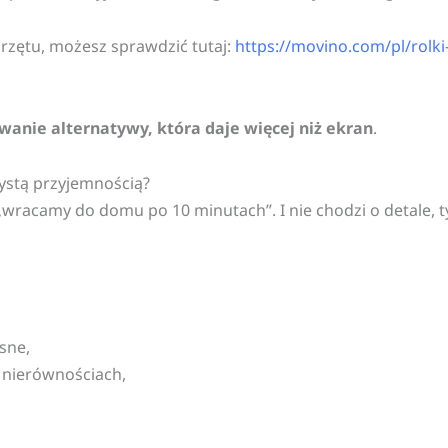
rzętu, możesz sprawdzić tutaj:
https://movino.com/pl/rolki
anie alternatywy, która daje więcej niż ekran
.
czystą przyjemnością?
„wracamy do domu po 10 minutach”. I nie chodzi o detale, ty
asne,
a nierównościach,