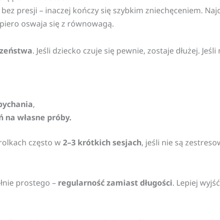
 bez presji – inaczej kończy się szybkim zniechęceniem. Naj
dopiero oswaja się z równowagą.
czeństwa
. Jeśli dziecko czuje się pewnie, zostaje dłużej. Jeś
dpychania
,
ń na własne próby.
rolkach często w
2–3 krótkich sesjach
, jeśli nie są zestre
ełnie prostego –
regularność zamiast długości
. Lepiej wyjś