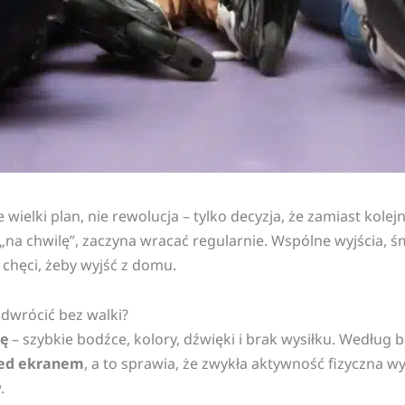
e wielki plan, nie rewolucja – tylko decyzja, że zamiast ko
yć „na chwilę”, zaczyna wracać regularnie. Wspólne wyjścia,
j chęci, żeby wyjść z domu.
odwrócić bez walki?
ę
– szybkie bodźce, kolory, dźwięki i brak wysiłku. Wedłu
zed ekranem
, a to sprawia, że zwykła aktywność fizyczna wyd
.