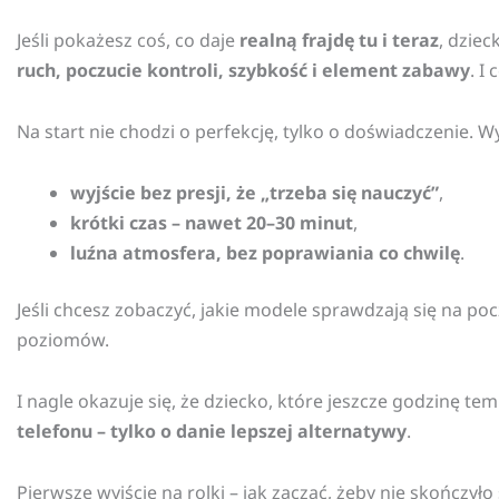
Jeśli pokażesz coś, co daje
realną frajdę tu i teraz
, dziec
ruch, poczucie kontroli, szybkość i element zabawy
. I
Na start nie chodzi o perfekcję, tylko o doświadczenie. W
wyjście bez presji, że „trzeba się nauczyć”
,
krótki czas – nawet 20–30 minut
,
luźna atmosfera, bez poprawiania co chwilę
.
Jeśli chcesz zobaczyć, jakie modele sprawdzają się na pocz
poziomów.
I nagle okazuje się, że dziecko, które jeszcze godzinę tem
telefonu – tylko o danie lepszej alternatywy
.
Pierwsze wyjście na rolki – jak zacząć, żeby nie skończyło