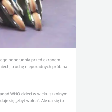
lejnego popołudnia przed ekranem
 śmiech, trochę nieporadnych prób na
g badań WHO dzieci w wieku szkolnym
aje się „zbyt wolna”. Ale da się to