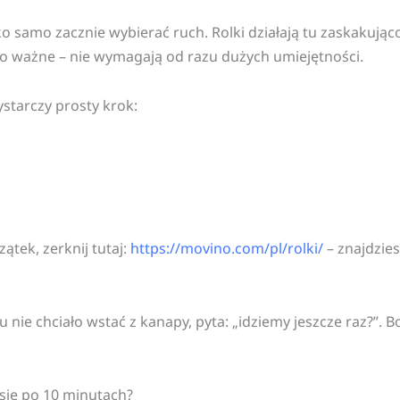
ko samo zacznie wybierać ruch. Rolki działają tu zaskakująco
 co ważne – nie wymagają od razu dużych umiejętności.
ystarczy prosty krok:
ątek, zerknij tutaj:
https://movino.com/pl/rolki/
– znajdzie
u nie chciało wstać z kanapy, pyta: „idziemy jeszcze raz?”. 
 się po 10 minutach?