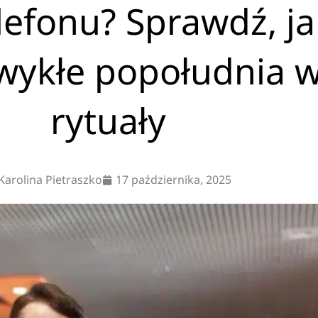
elefonu? Sprawdź, j
zwykłe popołudnia 
rytuały
Karolina Pietraszko
17 października, 2025