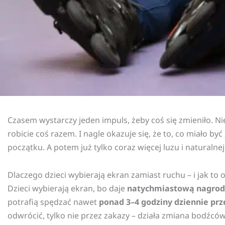
Czasem wystarczy jeden impuls, żeby coś się zmieniło. Ni
robicie coś razem. I nagle okazuje się, że to, co miało b
początku. A potem już tylko coraz więcej luzu i naturalne
Dlaczego dzieci wybierają ekran zamiast ruchu – i jak to 
Dzieci wybierają ekran, bo daje
natychmiastową nagrod
potrafią spędzać nawet
ponad 3–4 godziny dziennie pr
odwrócić, tylko nie przez zakazy – działa zmiana bodźców