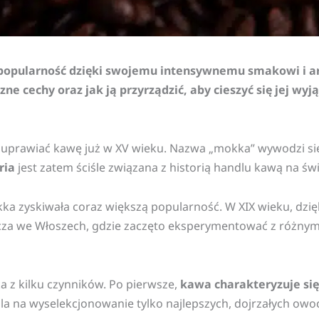
 popularność dzięki swojemu intensywnemu smakowi i a
czne cechy oraz jak ją przyrządzić, aby cieszyć się jej 
 uprawiać kawę już w XV wieku. Nazwa „mokka” wywodzi się
ria
jest zatem ściśle związana z historią handlu kawą na świ
a zyskiwała coraz większą popularność. W XIX wieku, dzi
szcza we Włoszech, gdzie zaczęto eksperymentować z różny
a z kilku czynników. Po pierwsze,
kawa charakteryzuje się
la na wyselekcjonowanie tylko najlepszych, dojrzałych owo