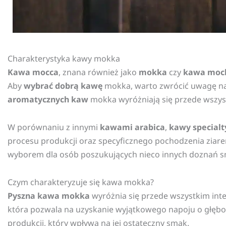
Charakterystyka kawy mokka
Kawa mocca
, znana również jako
mokka
czy
kawa moc
Aby
wybrać dobrą kawę
mokka, warto zwrócić uwagę na k
aromatycznych kaw
mokka wyróżniają się przede wszy
W porównaniu z innymi
kawami arabica
,
kawy specialt
procesu produkcji oraz specyficznego pochodzenia ziar
wyborem dla osób poszukujących nieco innych doznań 
Czym charakteryzuje się kawa mokka?
Pyszna kawa mokka
wyróżnia się przede wszystkim in
która pozwala na uzyskanie wyjątkowego napoju o głęb
produkcji, który wpływa na jej ostateczny smak.