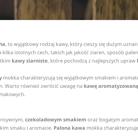
ha
, to wyjątkowy rodzaj kawy, który cieszy się dużym uzn
ilka istotnych cech, takich jak jakość ziaren, sposób pal
stkim
kawy ziarniste
, które pochodzą z najlepszych upraw
y
mokka charakteryzują się wyjątkowym smakiem i aromate
en. Warto również zwrócić uwagę na
kawę aromatyzowan
smakowych.
tensywnym,
czekoladowym smakiem
oraz bogatym aromat
okim smaku i aromacie.
Palona kawa
mokka charakteryzuje