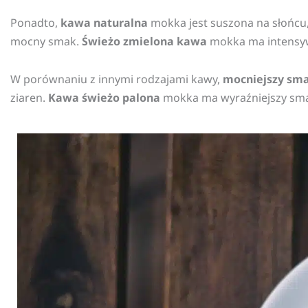
Ponadto,
kawa naturalna
mokka jest suszona na słońcu, 
mocny smak.
Świeżo zmielona kawa
mokka ma intensywn
W porównaniu z innymi rodzajami kawy,
mocniejszy sm
ziaren.
Kawa świeżo palona
mokka ma wyraźniejszy smak 