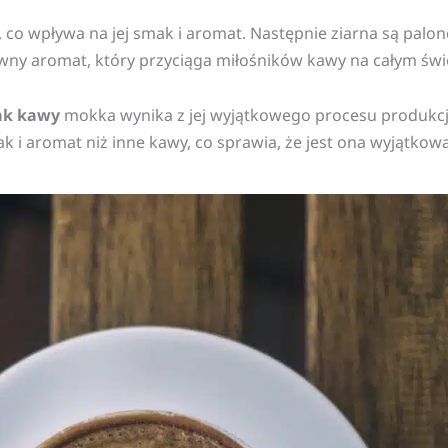
co wpływa na jej smak i aromat. Następnie ziarna są palon
y aromat, który przyciąga miłośników kawy na całym świe
ak kawy
mokka wynika z jej wyjątkowego procesu produkcj
i aromat niż inne kawy, co sprawia, że jest ona wyjątkowa