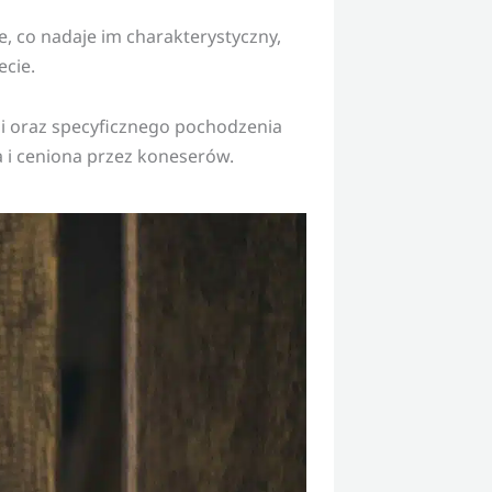
e, co nadaje im charakterystyczny,
cie.
i oraz specyficznego pochodzenia
 i ceniona przez koneserów.