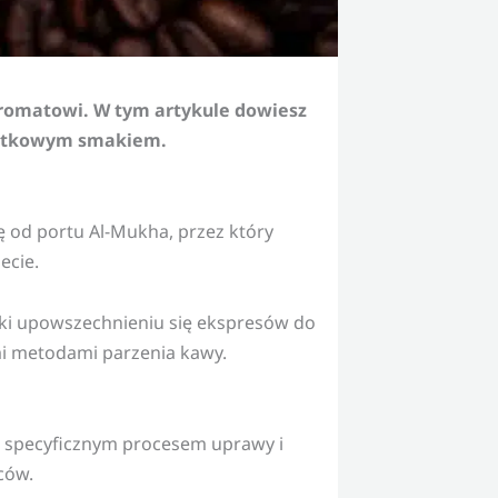
romatowi. W tym artykule dowiesz
wyjątkowym smakiem.
 od portu Al-Mukha, przez który
ecie.
ęki upowszechnieniu się ekspresów do
mi metodami parzenia kawy.
specyficznym procesem uprawy i
ców.