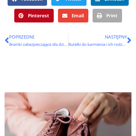
Pinterest
Email
Print
Prev
N
POPRZEDNI
NASTĘPNY
Bramki zabezpieczające dla dzieci – czy warto je zamontować?
Butelki do karmienia i ich rodzaje