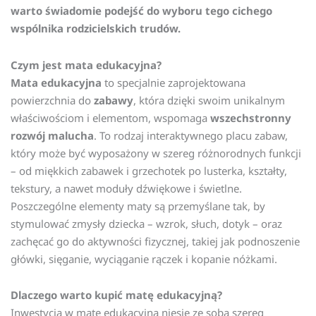
warto świadomie podejść do wyboru tego cichego
wspólnika rodzicielskich trudów.
Czym jest mata edukacyjna?
Mata edukacyjna
to specjalnie zaprojektowana
powierzchnia do
zabawy
, która dzięki swoim unikalnym
właściwościom i elementom, wspomaga
wszechstronny
rozwój malucha
. To rodzaj interaktywnego placu zabaw,
który może być wyposażony w szereg różnorodnych funkcji
– od miękkich zabawek i grzechotek po lusterka, kształty,
tekstury, a nawet moduły dźwiękowe i świetlne.
Poszczególne elementy maty są przemyślane tak, by
stymulować zmysły dziecka – wzrok, słuch, dotyk – oraz
zachęcać go do aktywności fizycznej, takiej jak podnoszenie
główki, sięganie, wyciąganie rączek i kopanie nóżkami.
Dlaczego warto kupić matę edukacyjną?
Inwestycja w matę edukacyjną niesie ze sobą szereg