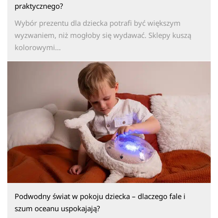
praktycznego?
Wybór prezentu dla dziecka potrafi być większym
wyzwaniem, niż mogłoby się wydawać. Sklepy kuszą
kolorowymi...
Podwodny świat w pokoju dziecka – dlaczego fale i
szum oceanu uspokajają?