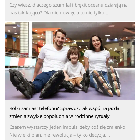
Czy wiesz, dlaczego szum fal i błękit oceanu działają na
nas tak kojąco? Dla niemowlęcia to nie tylko...
Rolki zamiast telefonu? Sprawdź, jak wspólna jazda
zmienia zwykłe popołudnia w rodzinne rytuały
Czasem wystarczy jeden impuls, żeby coś się zmieniło.
Nie wielki plan, nie rewolucja – tylko decyzja,...